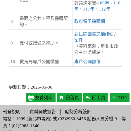
評議決定書-
109年
、
110
年
、
111年
、
112年
書面之公共工程及採購契
8
政府電子採購網
約。
對民間團體之補(捐)助
案件
9
支付或接受之補助。
（資料來源：新北市政
府主計處網站﹞
10
教育局專戶公開徵信
專戶公開徵信
更新日期：2025-05-06
友善列印
回首頁
回上頁
TOP
刊登說明
│
資料開放宣告
│
點閱分析統計
電話：1999 (新北市境內) 或 (02)2960-3456 話務人員分機 9 傳
真：(02)2968-1340