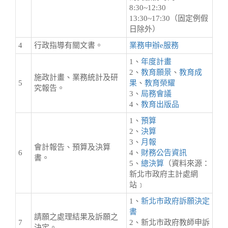
8:30~12:30
13:30~17:30（固定例假
日除外）
4
行政指導有關文書。
業務申辦e服務
1、
年度計畫
2、
教育願景
、
教育成
施政計畫、業務統計及研
5
果
、
教育榮耀
究報告。
3、
局務會議
4、
教育出版品
1、
預算
2、
決算
3、
月報
會計報告、預算及決算
6
4、
財務公告資訊
書。
5、
總決算
（資料來源：
新北市政府主計處網
站﹞
1、
新北市政府訴願決定
書
請願之處理結果及訴願之
7
2、新北市政府教師申訴
決定。