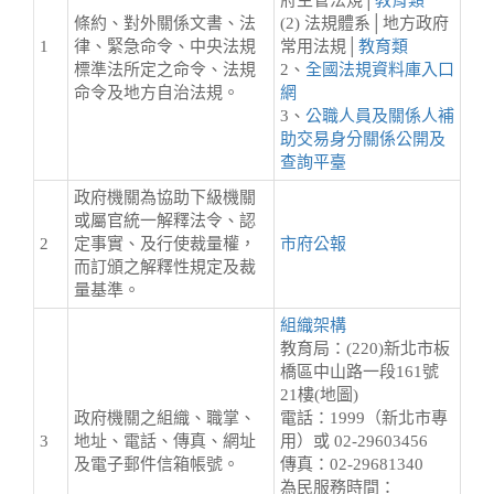
府主管法規│
教育類
條約、對外關係文書、法
(2) 法規體系│地方政府
1
律、緊急命令、中央法規
常用法規│
教育類
標準法所定之命令、法規
2、
全國法規資料庫入口
命令及地方自治法規。
網
3、
公職人員及關係人補
助交易身分關係公開及
查詢平臺
政府機關為協助下級機關
或屬官統一解釋法令、認
2
定事實、及行使裁量權，
市府公報
而訂頒之解釋性規定及裁
量基準。
組織架構
教育局：(220)新北市板
橋區中山路一段161號
21樓(地圖)
政府機關之組織、職掌、
電話：1999（新北市專
3
地址、電話、傳真、網址
用）或 02-29603456
及電子郵件信箱帳號。
傳真：02-29681340
為民服務時間：