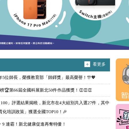
看更多
年5位師長，榮獲教育部「師鐸獎」最高榮譽！🎊💖
第66屆全國科展新北50件作品獲獎！👏👏👏
力100」評選結果揭曉，新北市在4大組別共入選27件，其中
培訓政策」獲選全國TOP10！🎉
 9 連霸！新北健康促進再奪特優！