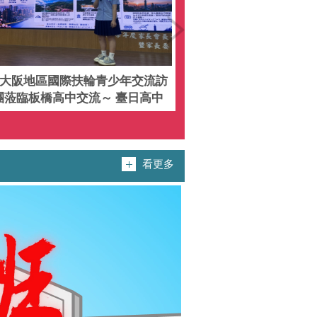
大阪地區國際扶輪青少年交流訪
新北希望萌芽計畫
團蒞臨板橋高中交流～ 臺日高中
三大補教協會捐贈9
生攜手共譜國際友誼新篇章
1,611個免費名
看更多