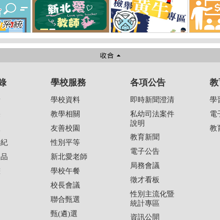
錄
學校服務
各項公告
教
景
學校資料
即時新聞澄清
學
果
教學相關
私幼司法案件
電
說明
耀
友善校園
教
教育新聞
事紀
性別平等
電子公告
版品
新北愛老師
局務會議
畫
學校午餐
徵才看板
校長會議
性別主流化暨
聯合甄選
統計專區
甄(遴)選
資訊公開