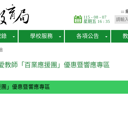
:::
115 - 08 - 07
星期五 16 : 35
紀錄
學校服務
各項公告
息
新北愛教師「百業應援團」優惠暨響應專區
應援團」優惠暨響應專區