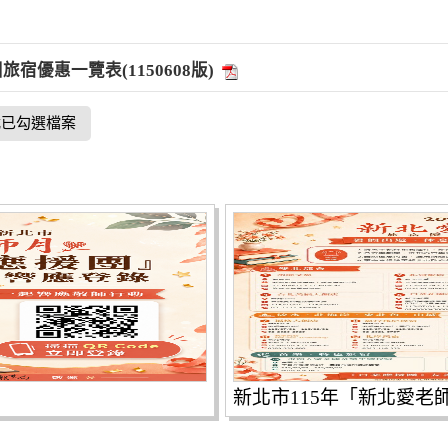
宿優惠一覽表(1150608版)
載已勾選檔案