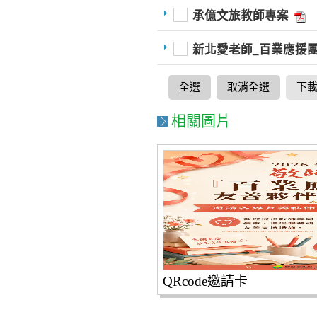
承億文旅教師專案
新北愛老師_百業應援團旅
全選
取消全選
下
相關圖片
QRcode邀請卡