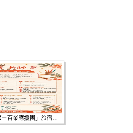
新北市115年「新北愛老師－百業應援團」旅宿優惠圖卡，提供教師暑假出遊、休息充電及親友共遊參考。|優惠內容、適用期間及訂房方式依各業者公告為準。