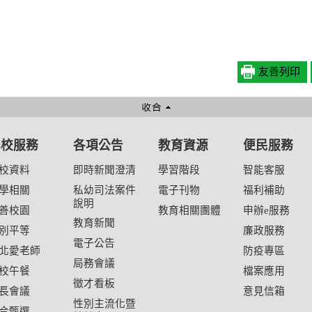
友善列印
學校服務
各項公告
教育資源
便民服務
校資料
即時新聞澄清
學習階段
智能客服
學相關
私幼司法案件
電子刊物
福利補助
說明
善校園
教育相關團體
申辦e服務
教育新聞
別平等
廉政服務
電子公告
北愛老師
防疫專區
局務會議
校午餐
檔案應用
徵才看板
長會議
意見信箱
性別主流化暨
合甄選