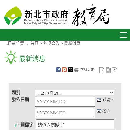
進入內容區塊
Toggle
navigation
:::
目前位置 ：
首頁
>
各項公告
>
最新消息
最新消息
字級設定：
類別
發佈日期
(起)~
(迄)
關鍵字