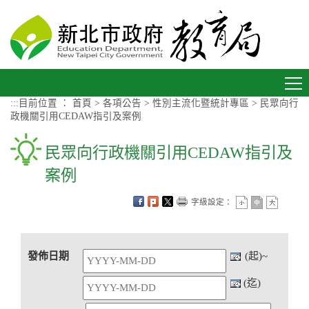
進入內容區塊
Toggle
navigation
:::
目前位置 ：
首頁
>
各項公告
>
性別主流化暨統計專區
>
民眾向行
政機關引用CEDAW指引及案例
民眾向行政機關引用CEDAW指引及
案例
字級設定：
發佈日期
(起)~
(迄)