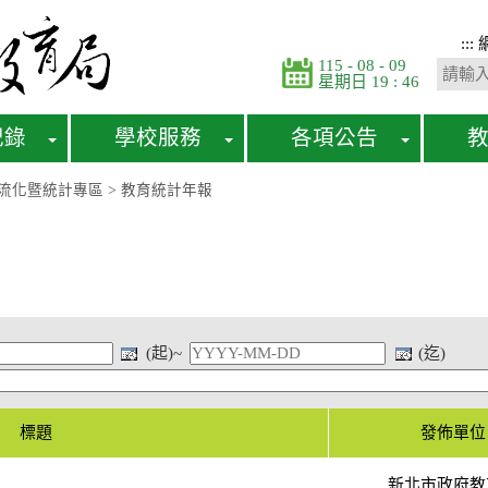
:::
115 - 08 - 09
星期日 19 : 46
紀錄
學校服務
各項公告
流化暨統計專區
>
教育統計年報
(起)~
(迄)
標題
發佈單位
新北市政府教