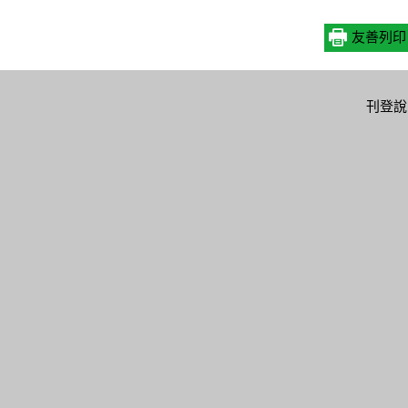
友善列印
校服務
各項公告
教育資源
便民服務
刊登說
校資料
即時新聞澄清
學習階段
智能客服
學相關
私幼司法案件說
電子刊物
福利補助
明
善校園
教育相關團體
申辦e服務
教育新聞
別平等
廉政服務
電子公告
北愛老師
防疫專區
局務會議
校午餐
檔案應用
徵才看板
長會議
意見信箱
性別主流化暨統
合甄選
計專區
(遴)選
資訊公開
安暨災害防救
報