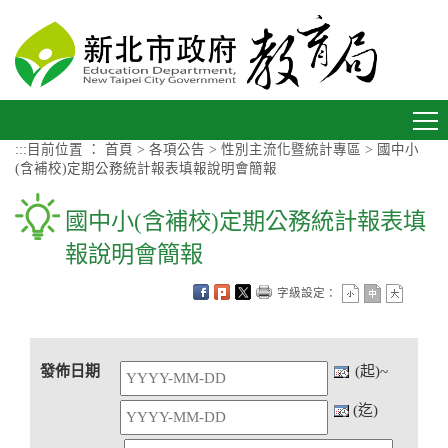
進入內容區塊
Toggle
navigation
:::
目前位置 ：
首頁
>
各項公告
>
性別主流化暨統計專區
>
國中小
(含補校)定期公務統計報表填報說明會簡報
國中小(含補校)定期公務統計報表填
報說明會簡報
字級設定：
發佈日期
(起)~
(迄)