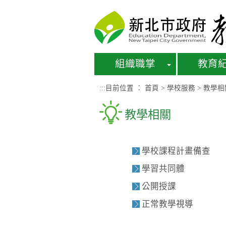
進入內容區塊
組織職掌
教育
:::
目前位置 ：
首頁
>
學校服務
>
教學相
教學相關
學校課程計畫備查
學習共同體
公開授課
正常教學視導