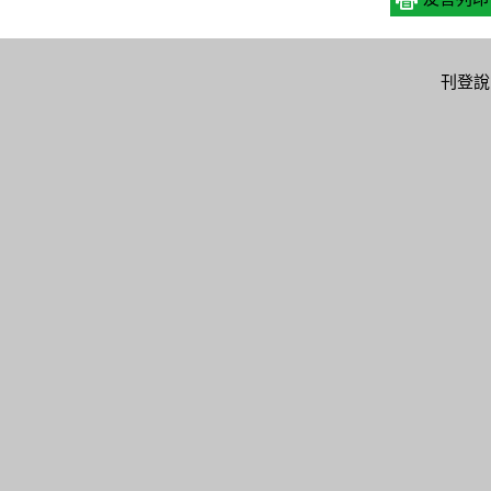
校服務
各項公告
教育資源
便民服務
刊登說
校資料
即時新聞澄清
學習階段
智能客服
學相關
私幼司法案件說
電子刊物
福利補助
明
善校園
教育相關團體
申辦e服務
教育新聞
別平等
廉政服務
電子公告
北愛老師
防疫專區
局務會議
校午餐
檔案應用
徵才看板
長會議
意見信箱
性別主流化暨統
合甄選
計專區
(遴)選
資訊公開
安暨災害防救
報
校新聞媒體處
回報