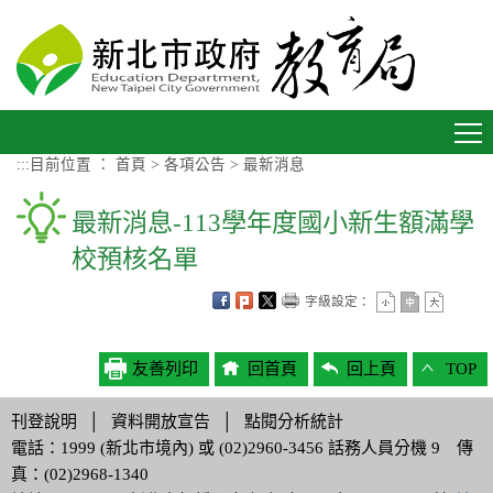
進入內容區塊
Toggle
navigation
:::
目前位置 ：
首頁
>
各項公告
>
最新消息
最新消息-113學年度國小新生額滿學
校預核名單
字級設定：
友善列印
回首頁
回上頁
TOP
刊登說明
│
資料開放宣告
│
點閱分析統計
電話：1999 (新北市境內) 或 (02)2960-3456 話務人員分機 9 傳
真：(02)2968-1340