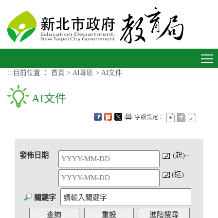
進入內容區塊
Toggle
navigation
:::
目前位置 ：
首頁
>
AI專區
>
AI文件
AI文件
字級設定：
發佈日期
(起)~
(迄)
關鍵字