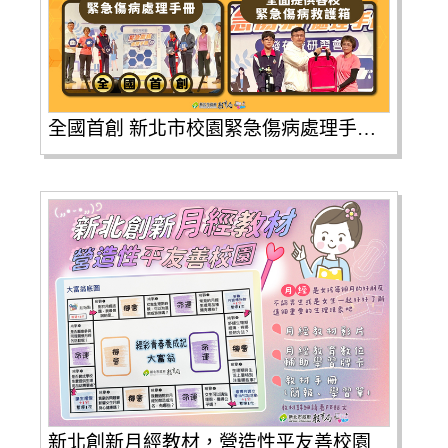
全國首創 新北市校園緊急傷病處理手冊發布啦|112年推動「健康中心智能掛號暨創新通報系統」|今年再升級，推出校園緊急傷病處理手冊|✔️提供學校規劃緊急傷病處理機制|✔️並納入新北市防災教育重點實施環節|✔️全方位完善校園防護工作。
新北創新月經教材，營造性平友善校園