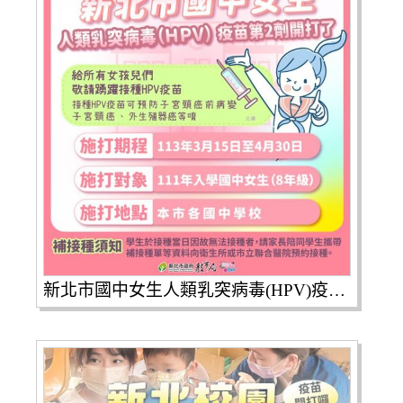
新北市國中女生人類乳突病毒(HPV)疫苗|第2劑開始施打囉！