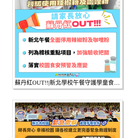
蘇丹紅OUT!!|新北學校午餐守護學童食安！|暫緩使用辣椒粉及咖哩粉||✅新北午餐全面停用辣椒粉及咖哩粉|✅列為稽核重點項目，加強驗收把關|✅落實校園食安預警及應變