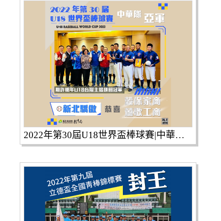
2022年第30屆U18世界盃棒球賽|中華隊由新北代表隊出賽，榮獲亞軍