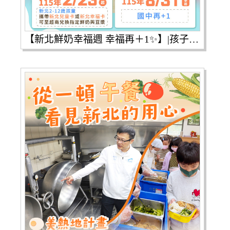
【新北鮮奶幸福週 幸福再＋1✨】|孩子的營養，我們一起守護！|從 115年2月23日 開學起，新北市2-12歲學童就可以開始在7大通路兌換指定牛奶、豆漿或優酪乳囉～