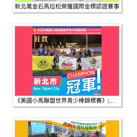
新北萬金石馬拉松榮獲國際金標認證賽事
《美國小馬聯盟世界青少棒錦標賽》|恭喜以二重國中為主體及搭配新泰國中組成的新北代表隊勇奪冠軍