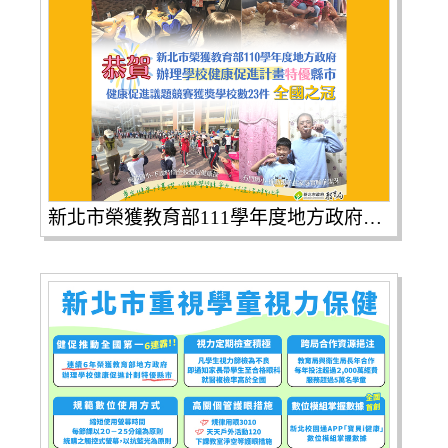
新北市榮獲教育部111學年度地方政府辦理學校健康促進計畫特優縣市|連續六年特優績效卓著