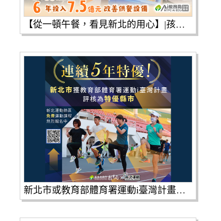
【從一頓午餐，看見新北的用心】|孩子每天在校最重要的一餐，就是 #營養午餐。|新北持續優化校園午餐品質，讓學生吃得健康、家長更安心。
新北市或教育部體育署運動i臺灣計畫，|評核為特優縣市，也是連續5年特優！