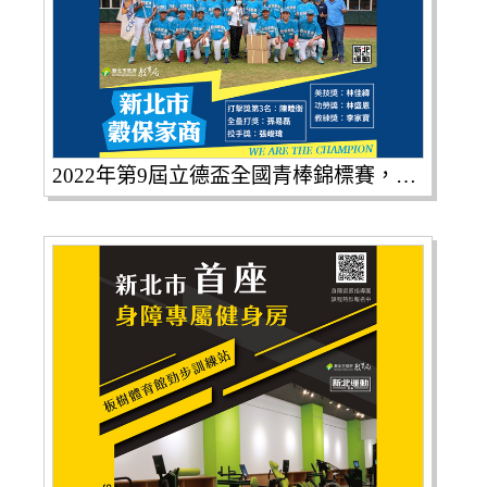
2022年第9屆立德盃全國青棒錦標賽，新北市穀保家商封王