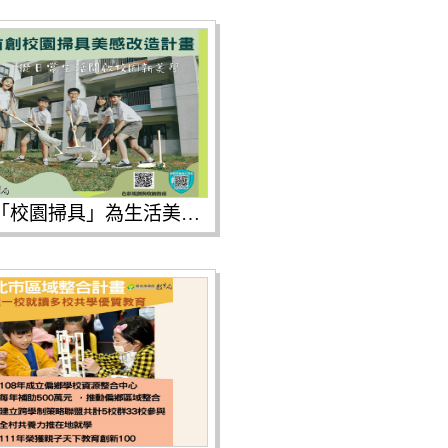
首創以「校園掃具」為生活美學發想，從色彩設計到收納管理進行改造，提升孩子的學習環境及美感素養