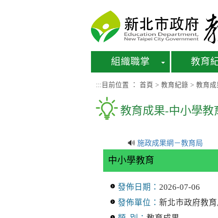
進入內容區塊
組織職掌
教育
:::
目前位置 ：
首頁
>
教育紀錄
>
教育成
教育成果-中小學教
🔊
施政成果網－教育局
中小學教育
發佈日期：
2026-07-06
發佈單位：
新北市政府教育