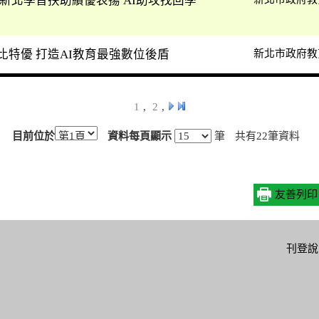
新北學習扶助績優表揚 AI助攻找回學
特優 打造AI教育最強數位後盾
新北市政府教
1
,
2
,
目前位於
資料每頁顯示
筆
共有
22
筆資料
友善列印
校服務
各項公告
教育資源
便民服務
刊登說
校資料
即時新聞澄清
學習階段
智能客服
學相關
私幼司法案件說
電子刊物
福利補助
明
善校園
教育相關團體
申辦e服務