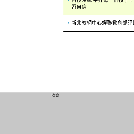
科技領航 帶好每一個孩子！
習自信
新北教網中心蟬聯教育部評比
收合
組織職掌
教育紀錄
學
組織架構
教育願景
學
業務職掌
教育成果
教
組織沿革及歷屆
教育榮耀
友