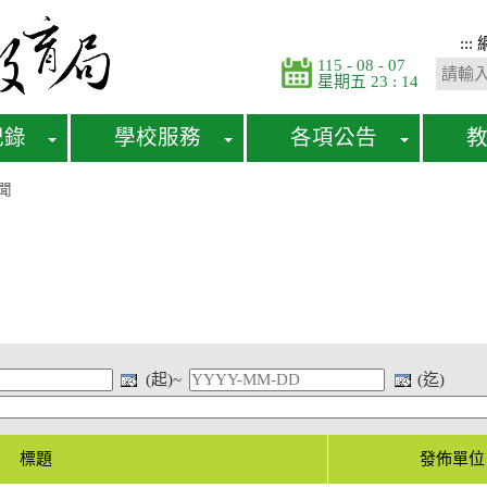
:::
115 - 08 - 07
星期五 23 : 14
紀錄
學校服務
各項公告
聞
(起)~
(迄)
標題
發佈單位