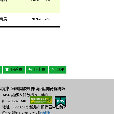
育局
2026-06-24
回首頁
回上頁
TOP
明
電話：1999 (新北市境內) 或 (02)2960-
│
資料開放宣告
│
點閱分析統計
3456 話務人員分機 9 傳真：
(02)2968-1340
地址：(220242) 新北市板橋區中山路1
段161號B1、20、21樓
(地圖)