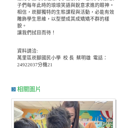
子們每年此時的琅琅笑語與銳意求進的眼神。
相信，崁腳獨特的生態課程與活動，必能有效
雕飾學生思維，以型塑成其成矯矯不群的樣
貌。
讓我們拭目而待！
資料請洽:
萬里區崁腳國民小學 校 長 蔡明雄 電話：
24922037分機21
相關圖片