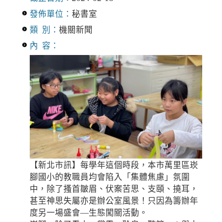
發佈單位：
秘書室
類 別：
機關新聞
內 容：
【新北市訊】每學年這個時段，本市萬里區崁
腳國小的教職員均會陷入「集體焦慮」氛圍
中，除了搔首皺眉、伏案苦思、支頤、撓耳，
甚至神思失屬亦是辦公室風景！只因為籌辦年
度另一場盛會—生態闖關活動。