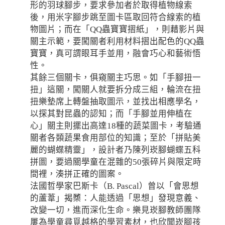
形的羽球腳步，要求參加者於取得植物線索
後，用米字腳步跳至圖卡區取回符合線索的植
物圖片；而在「QQ蟲寶寶摺紙」，則藉影片與
關主示範，要闖關者利用材料摺出配色的QQ蟲
寶寶，真可謂眼耳手並用，融會巧心和藝術悟
性。
其餘三個關卡，俱窺關主巧思。如「手腳扭一
扭」這關，闖關人就要拆分成三組，輪流在扭
扭樂墊席上轉盤抽取圖示，並找出相應學名，
以探其對昆蟲的認知；而「手腳並用伸植在
心」關主則擺出高達18種的蔬菜圖卡，考驗通
關者各類蔬果食用部位的知識；至於「拼貼美
麗的蝴蝶精靈」，設計者乃陳列崁腳蝴蝶五科
拼圖，要過關學童在混雜的50張碎片與限定時
間裡，湊拼正確的圖案。
法國哲學家巴斯卡（B. Pascal）曾以「會思想
的蘆葦」揭櫫：人能透過「思想」發現意義、
改變一切，進而深化生命。樂見崁腳教師團隊
屢為學童尋覓越格的學習素材，也欣聞崁腳孩