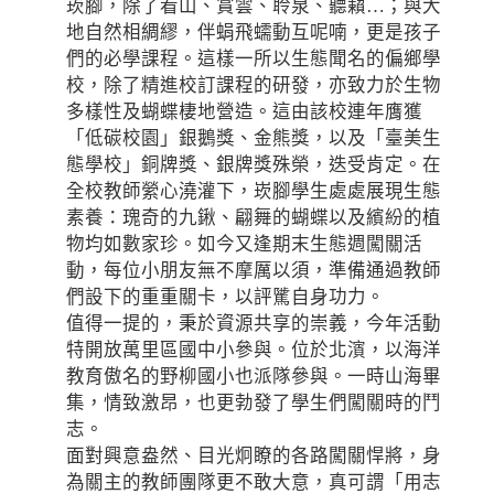
崁腳，除了看山、賞雲、聆泉、聽籟…；與大
地自然相綢繆，伴蜎飛蠕動互呢喃，更是孩子
們的必學課程。這樣一所以生態聞名的偏鄉學
校，除了精進校訂課程的研發，亦致力於生物
多樣性及蝴蝶棲地營造。這由該校連年膺獲
「低碳校園」銀鵝獎、金熊獎，以及「臺美生
態學校」銅牌獎、銀牌獎殊榮，迭受肯定。在
全校教師縈心澆灌下，崁腳學生處處展現生態
素養：瑰奇的九鍬、翩舞的蝴蝶以及繽紛的植
物均如數家珍。如今又逢期末生態週闖關活
動，每位小朋友無不摩厲以須，準備通過教師
們設下的重重關卡，以評騭自身功力。
值得一提的，秉於資源共享的崇義，今年活動
特開放萬里區國中小參與。位於北濱，以海洋
教育傲名的野柳國小也派隊參與。一時山海畢
集，情致激昂，也更勃發了學生們闖關時的鬥
志。
面對興意盎然、目光炯瞭的各路闖關悍將，身
為關主的教師團隊更不敢大意，真可謂「用志