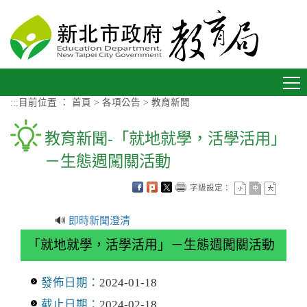
進入內容區塊
Toggle
navigation
:::
目前位置 ：
首頁
>
各項公告
>
教育新聞
教育新聞-「就地就學，活學活用」
－生態週闖關活動
字級設定：
🔊
即時新聞澄清
「就地就學，活學活用」－生態週闖關活動
發佈日期：
2024-01-18
截止日期：
2024-02-18