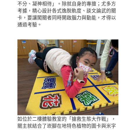
不分、凝神相待」。除就自身的專擅；尤多方
考據，精心設計各式逸脫軌度、談文論武的關
卡，要讓闖關者同時開啟腦力與動能，才得以
通過考驗。
如位於二樓體驗教室的「搶救生態大作戰」，
關主就結合了崁腳在地特色植物的圖卡與米字