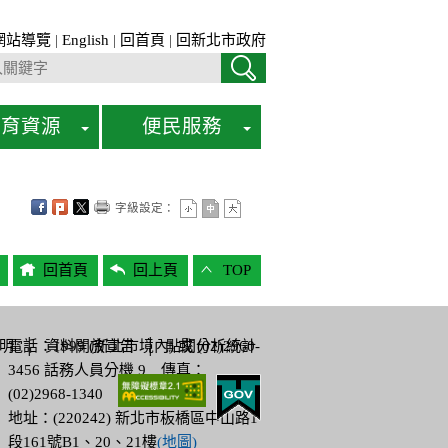
網站導覽
|
English
|
回首頁
|
回新北市政府
教育資源
便民服務
字級設定：
回首頁
回上頁
TOP
明
電話：1999 (新北市境內) 或 (02)2960-
│
資料開放宣告
│
點閱分析統計
3456 話務人員分機 9 傳真：
(02)2968-1340
地址：(220242) 新北市板橋區中山路1
段161號B1、20、21樓
(地圖)