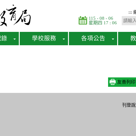
:::
115 - 08 - 06
星期四 17 : 06
紀錄
學校服務
各項公告
友善列印
校服務
各項公告
教育資源
便民服務
刊登說
校資料
即時新聞澄清
學習階段
智能客服
學相關
私幼司法案件說
電子刊物
福利補助
明
善校園
教育相關團體
申辦e服務