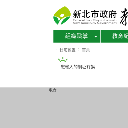
進入內容區塊
組織職掌
教育
:::
目前位置 ：
首頁
您輸入的網址有誤
收合
組織職掌
教育紀錄
學
組織架構
教育願景
學
業務職掌
教育成果
教
組織沿革及歷屆
教育榮耀
友