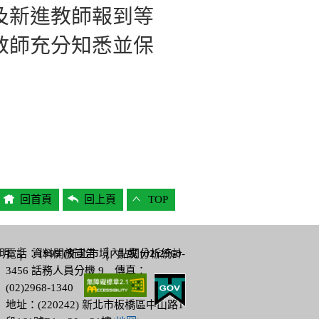
及新進教師報到等
教師充分知悉並保
回首頁
回上頁
TOP
明
電話：1999 (新北市境內) 或 (02)2960-
│
資料開放宣告
│
點閱分析統計
3456 話務人員分機 9 傳真：
(02)2968-1340
地址：(220242) 新北市板橋區中山路1