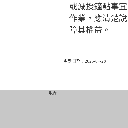
或減授鐘點事宜
作業，應清楚說
障其權益。
更新日期：2025-04-28
收合
組織職掌
教育紀錄
學
組織架構
教育願景
學
業務職掌
教育成果
教