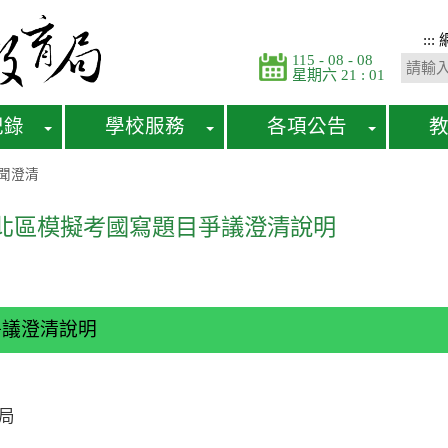
:::
115 - 08 - 08
星期六 21 : 01
紀錄
學校服務
各項公告
聞澄清
關北區模擬考國寫題目爭議澄清說明
爭議澄清說明
局