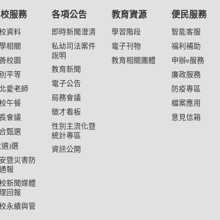
學校服務
各項公告
教育資源
便民服務
校資料
即時新聞澄清
學習階段
智能客服
學相關
私幼司法案件
電子刊物
福利補助
說明
善校園
教育相關團體
申辦e服務
教育新聞
別平等
廉政服務
電子公告
北愛老師
防疫專區
局務會議
校午餐
檔案應用
徵才看板
長會議
意見信箱
性別主流化暨
合甄選
統計專區
(遴)選
資訊公開
安暨災害防
通報
校新聞媒體
理回報
校永續與管