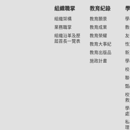
組織職掌
教育紀錄
組織架構
教育願景
學
業務職掌
教育成果
教
組織沿革及歷
教育榮耀
友
屆首長一覽表
教育大事紀
性
教育出版品
新
施政計畫
學
校
聯
甄
校
救
學
處
私
理