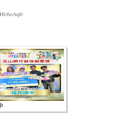
U6oAq8/
中