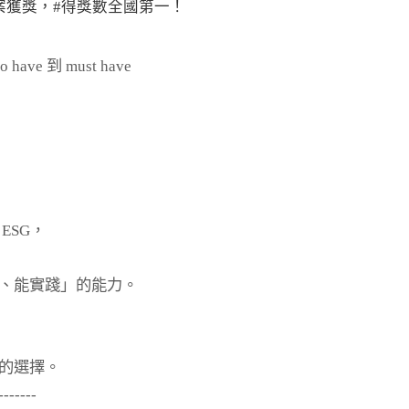
案獲獎，#得獎數全國第一！
 have 到 must have
ESG，
、能實踐」的能力。
的選擇。
-------