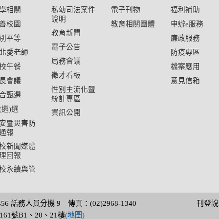
學相關
私幼司法案件
電子刊物
福利補助
說明
善校園
教育相關團體
申辦e服務
教育新聞
別平等
廉政服務
電子公告
北愛老師
防疫專區
局務會議
校午餐
檔案應用
徵才看板
長會議
意見信箱
性別主流化暨
合甄選
統計專區
(遴)選
資訊公開
安暨災害防
通報
校新聞媒體
理回報
校永續與管
3456 話務人員分機 9 傳真：(02)2968-1340
刊登說
61號B1、20、21樓
(地圖)