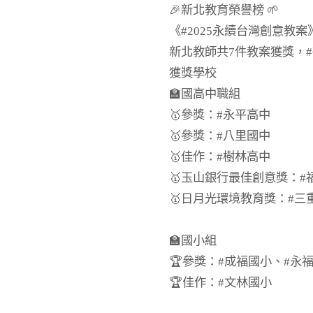
🎉新北教育榮譽榜 🌱
《#2025永續台灣創意教
新北教師共7件教案獲獎，
獲獎學校
🏫國高中職組
🥇參獎：#永平高中
🥇參獎：#八里國中
🥇佳作：#樹林高中
🥇玉山銀行最佳創意獎：#
🥇日月光環境教育獎：#三
🏫國小組
🏆參獎：#成福國小、#永
🏆佳作：#文林國小