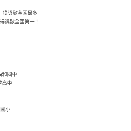
案》獲獎數全國最多
#得獎數全國第一！
福和國中
重高中
福國小