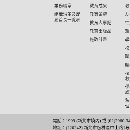
業務職掌
教育成果
教
組織沿革及歷
教育榮耀
友
屆首長一覽表
教育大事紀
性
教育出版品
新
施政計畫
學
校
聯
甄
校
救
學
處
私
理
電話：1999 (新北市境內) 或 (02)2960-
地址：(220242) 新北市板橋區中山路1段1