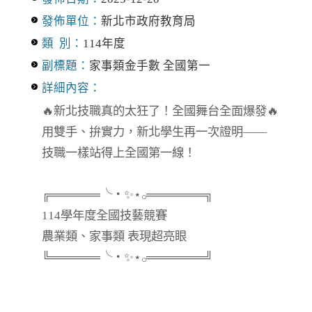
發佈單位：
新北市政府教育局
類 別：
114年度
副標題：
家事類金手數 全國第一
詳細內容：
🔥新北技職真的太狂了！全國舞台全面爆發🔥
用雙手、拚實力，新北學生再一次證明——
技職一樣站得上全國第一線！
╔══════╰・✨⋆𓂂═══════╗
114學年度全國技藝競賽
農業類、家事類 表現超亮眼
╚══════╰・✨⋆𓂂═══════╝