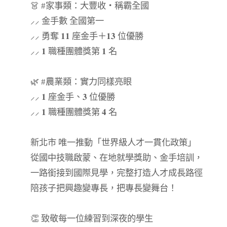
👗 #家事類：大豐收・稱霸全國
⸝⸝ 金手數 全國第一
⸝⸝ 勇奪 𝟏𝟏 座金手＋𝟏𝟑 位優勝
⸝⸝ 𝟏 職種團體獎第 𝟏 名
🌿 #農業類：實力同樣亮眼
⸝⸝ 𝟏 座金手、𝟑 位優勝
⸝⸝ 𝟏 職種團體獎第 𝟒 名
新北市 唯一推動「世界級人才一貫化政策」
從國中技職啟蒙、在地就學獎助、金手培訓，
一路銜接到國際見學，完整打造人才成長路徑
陪孩子把興趣變專長，把專長變舞台！
👏 致敬每一位練習到深夜的學生