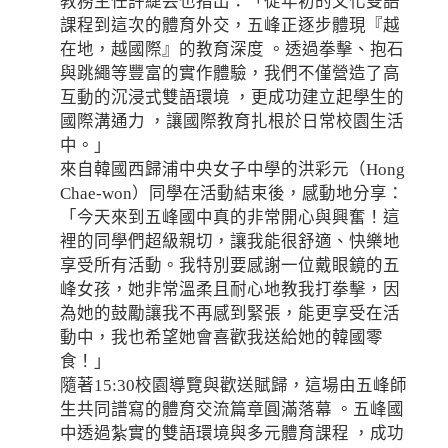
教務主任許緁芸也指出：「從年初的文化雙語
課程到這次的體育外交，五峰正逐步體現『越
在地，越國際』的教育深度 。透過拳擊、抱石
與跳繩等豐富的實作體驗，我們不僅營造了高
互動的沉浸式雙語環境 ，更成功建立起學生的
國際溝通力 ，讓國際教育扎根於日常校園生活
中。」
來自韓國西歸浦中央女子中學的洪彩元（Hong
Chae-won）同學在活動結束後，感動地分享：
「今天來到五峰國中真的非常開心與興奮！這
裡的同學們超級親切，讓我能很舒適、快樂地
享受所有活動。我特別要感謝一位戴眼鏡的五
峰女孩，她非常溫柔且耐心地教我打拳擊，因
為她的鼓勵讓我不再感到緊張，能更享受在活
動中，我也希望她會喜歡我送給她的韓國零
食！」
隨著15:30校園導覽與歡送賦歸，這場由五峰師
生共同譜寫的體育交流篇章圓滿落幕 。五峰國
中透過紮實的雙語環境與多元體育課程 ，成功