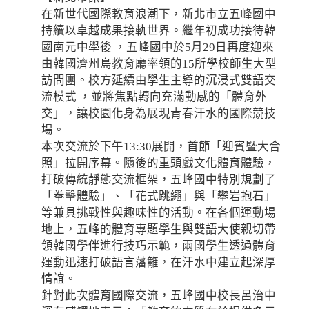
在新世代國際教育浪潮下，新北市立五峰國中
持續以卓越成果接軌世界。繼年初成功接待韓
國南元中學後 ，五峰國中於5月29日再度迎來
由韓國濟州島教育廳率領的15所學校師生大型
訪問團。校方延續由學生主導的沉浸式雙語交
流模式 ，並將焦點轉向充滿動感的「體育外
交」，讓校園化身為展現青春汗水的國際競技
場。
本次交流於下午13:30展開，首節「迎賓暨大合
照」拉開序幕。隨後的重頭戲文化體育體驗，
打破傳統靜態交流框架，五峰國中特別規劃了
「拳擊體驗」、「花式跳繩」與「攀岩抱石」
等兼具挑戰性與趣味性的活動。在各個運動場
地上，五峰的體育專題學生與雙語大使親切帶
領韓國學伴進行技巧示範，兩國學生透過體育
運動迅速打破語言藩籬，在汗水中建立起深厚
情誼。
針對此次體育國際交流，五峰國中校長呂治中