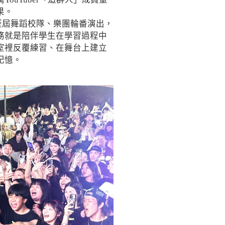
果。
歷屆舞蹈校隊、樂團輪番演出，
務就是陪伴學生在學習過程中
室裡反覆練習、在舞台上建立
記憶。