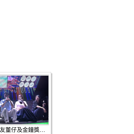
晚會邀請校友董仔及金鐘獎兒少節目主持人王伯源擔任主持