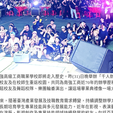
強高級工商職業學校即將走入歷史，昨(31)日晚舉辦「千人
校友及在校師生重返校園，共同為南強工商近70年的辦學歷
屆校友及舞蹈校隊、樂團輪番演出，讓這場畢業典禮像一場
以來，隨著臺灣產業發展及技職教育需求轉變，持續調整辦學
長期培育學生專業技能與多元發展能力。近年在影視、表演
演藝、影視創作及專業技能領域持續發展的校友，包括百萬Yo