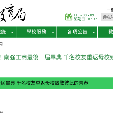
:::
115 - 08 - 09
星期日 18 : 37
紀錄
學校服務
各項公告
聞
年！南強工商最後一屆畢典 千名校友重返母校
一屆畢典 千名校友重返母校致敬彼此的青春