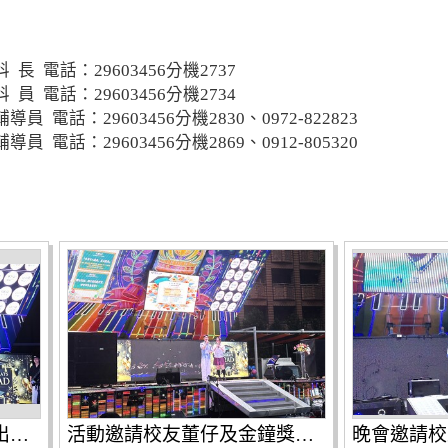
 電話：29603456分機2737
 電話：29603456分機2734
電話：29603456分機2830、0972-822823
電話：29603456分機2869、0912-805320
南強歷屆舞蹈校隊輪番演出，為母校獻上祝福
活動邀請校友董仔及金鐘獎兒少節目主持人王伯源擔任主持