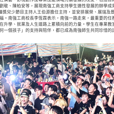
劉敬、陳柏安等，展現南強工商支持學生適性發展的辦學成
鐘獎兒少節目主持人王伯源擔任主持，並安排展榮、展瑞及
福。南強工商校長李恆霖表示，南強一路走來，最重要的任
在升學、就業及人生道路上累積向前的力量。學生在專業教
何一個孩子」的支持與陪伴，都已成為南強師生共同珍惜的