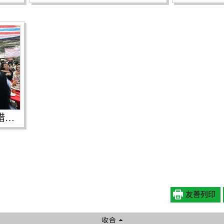
南強工商舉辦「千人辦桌惜別宴」畢業晚會
友善列印