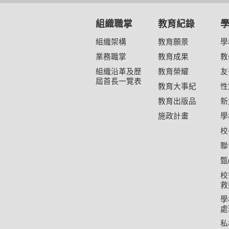
組織職掌
教育紀錄
組織架構
教育願景
學
業務職掌
教育成果
教
組織沿革及歷
教育榮耀
友
屆首長一覽表
教育大事紀
性
教育出版品
新
施政計畫
學
校
聯
甄
校
救
學
處
私