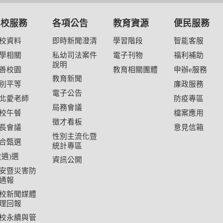
學校服務
各項公告
教育資源
便民服務
校資料
即時新聞澄清
學習階段
智能客服
學相關
私幼司法案件
電子刊物
福利補助
說明
善校園
教育相關團體
申辦e服務
教育新聞
別平等
廉政服務
電子公告
北愛老師
防疫專區
局務會議
校午餐
檔案應用
徵才看板
長會議
意見信箱
性別主流化暨
合甄選
統計專區
(遴)選
資訊公開
安暨災害防
通報
校新聞媒體
理回報
校永續與管