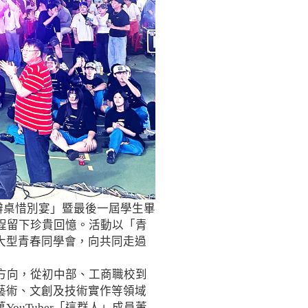
辦桌惜別宴」暨最後一屆學生畢
程留下珍貴回憶。活動以「青
大型青春同學會，向共同走過
方向，從初中部、工商職校到
藝術、文創及技術實作等領域
uTuber「這群人」成員董