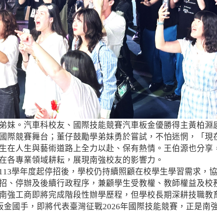
弟妹。汽車科校友、國際技能競賽汽車板金優勝得主黃柏淵
國際競賽舞台；董仔鼓勵學弟妹勇於嘗試，不怕迷惘，「現
生在人生與藝術道路上全力以赴、保有熱情。王伯源也分享
在各專業領域耕耘，展現南強校友的影響力。
13學年度起停招後，學校仍持續照顧在校學生學習需求，
招、停辦及後續行政程序，兼顧學生受教權、教師權益及校
南強工商即將完成階段性辦學歷程，但學校長期深耕技職教
車板金國手，即將代表臺灣征戰2026年國際技能競賽，正是