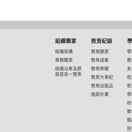
組織職掌
教育紀錄
組織架構
教育願景
學
業務職掌
教育成果
教
組織沿革及歷
教育榮耀
友
屆首長一覽表
教育大事紀
性
教育出版品
新
施政計畫
學
校
聯
甄
校