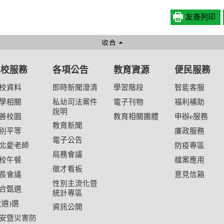
友善列印
學校服務
各項公告
教育資源
便民服務
校資料
即時新聞澄清
學習階段
智能客服
學相關
私幼司法案件
電子刊物
福利補助
說明
善校園
教育相關團體
申辦e服務
教育新聞
別平等
廉政服務
電子公告
北愛老師
防疫專區
局務會議
校午餐
檔案應用
徵才看板
長會議
意見信箱
性別主流化暨
合甄選
統計專區
(遴)選
資訊公開
安暨災害防