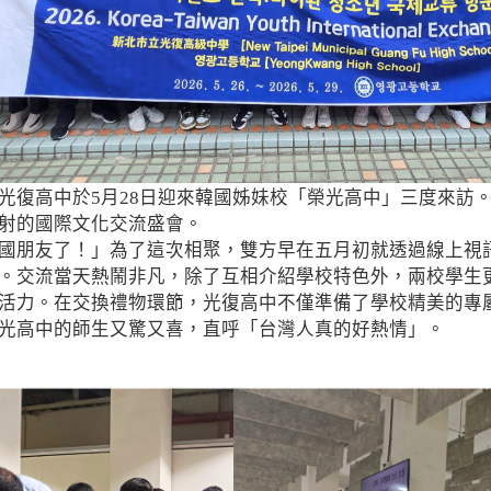
光復高中於5月28日迎來韓國姊妹校「榮光高中」三度來訪
射的國際文化交流盛會。
國朋友了！」為了這次相聚，雙方早在五月初就透過線上視
。交流當天熱鬧非凡，除了互相介紹學校特色外，兩校學生
活力。在交換禮物環節，光復高中不僅準備了學校精美的專
光高中的師生又驚又喜，直呼「台灣人真的好熱情」。