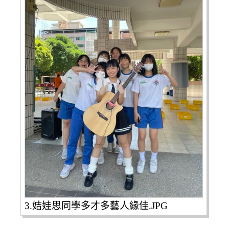
3.姞娃思同學多才多藝人緣佳.JPG