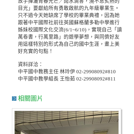
放手揮灑青春光芒╱雨水滴答，澆不息炙熱的
目光」要獻給所有勇敢啟航的九年級畢業生。
只不過今天她缺席了學校的畢業典禮，因為她
跟著中平國際社前往英國蘇格蘭多勒中學進行
姊妹校國際文化交流(6/1~6/10)，實現自己「讀
萬卷書，行萬里路」的遊學夢想，與同儕好友
用這樣特別的形式為自己的國中生涯，畫上美
好充實的句點！
資料詳洽：
中平國中教務主任 林玲伊 02-29908092#810
中平國中教學組長 王怡茹 02-29908092#811
相關圖片