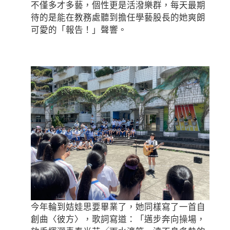
不僅多才多藝，個性更是活潑樂群，每天最期
待的是能在教務處聽到擔任學藝股長的她爽朗
可愛的「報告！」聲響。
今年輪到姞娃思要畢業了，她同樣寫了一首自
創曲〈彼方〉，歌詞寫道：「邁步奔向操場，