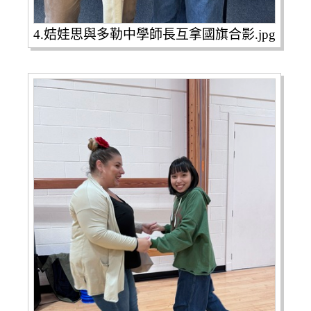
4.姞娃思與多勒中學師長互拿國旗合影.jpg