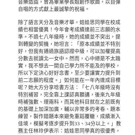
音樂造詣，曾為畢業學長姐創作歌曲，以自彈
自唱的方式獻上最誠摯的祝福。
除了語言天分及音樂才華，姞娃思同學在校成
績也相當優異！今年會考成績達前三志願的水
準。不過七八年級時，她的成績並不突出，提
到轉變的契機，她坦言：「原本成績並不特別
好，但我有通過族語認證中級，可以加權提高
分數去就讀北一女中。然而，心中總是不太踏
實，我不想去一間自己學力所不能及的學校，
所以下定決心好好念書，至少要讓實力提升到
前二志願的程度。」如何能在一年內達成目標
呢？她大方分享唸書方法：「七八年級時沒有
特別補習，完全靠上課認真聽講，後來九年級
時補強數、理兩科，而其他科目就在之前既有
的基礎上加深加廣，輔以非常多的考卷、題本
練習，製作錯題本來避免重蹈覆轍，成績漸入
佳境，模擬考逐步提升到33、34分以上。」教
務主任林玲伊表示：姞娃思同學真的很優秀，