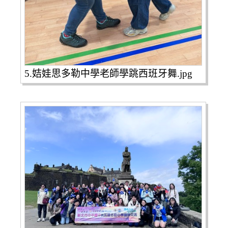
5.姞娃思多勒中學老師學跳西班牙舞.jpg