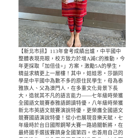
【新北市訊】113年會考成績出爐，中平國中
整體表現亮眼，校方致力於增A減C的推動，今
年更採取「加倍佳+」方案，激勵5A的學生，
精益求精更上一層樓！其中，姞娃思‧莎韻同
學是中平國中為數不多的原住民學生，母為泰
雅族人、父為澳門人，在多重文化背景下長
大，造就其不凡的語言能力——七年級時榮獲
全國語文競賽泰雅語朗讀特優，八年級時榮獲
新北市英語文競賽演說特優，更榮膺全國語文
競賽國語演說特優！從小也展現音樂天賦，七
年級時於台日國際鋼琴大賽一路過關斬將，在
最終國手選拔賽躋身全國第四。也善用自己的