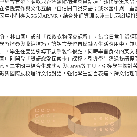
中結合音樂、家政與表演藝術創造真實語境，強化學生英語
在模擬實作與文化互動中自信開口說英語；淡水國中與二重
國中小則導入5G與AR/VR，結合外師資源以莎士比亞劇場
部分，林口國中設計「家政衣物保養課程」，結合日常生活經
學習摺疊與收納技巧，讓語言學習自然融入生活應用中，兼
」，學生在雙語引導下動手製作餐點，同時學習食材的英文
國中則開發「雙語戀愛探索卡」課程，引導學生透過雙語提
養。二重國中結合生成式AI與Canva等工具，引導學生探
報與國際友校進行文化對話，強化學生語言表達、跨文化理