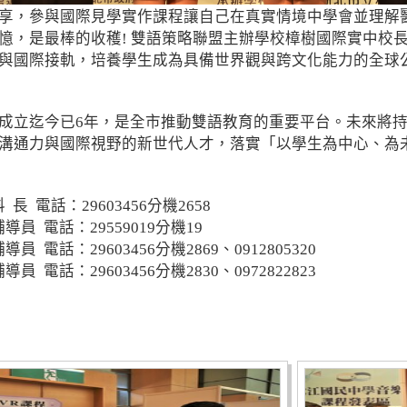
享，參與國際見學實作課程讓自己在真實情境中學會並理解
憶，是最棒的收穫! 雙語策略聯盟主辦學校樟樹國際實中校
與國際接軌，培養學生成為具備世界觀與跨文化能力的全球
成立迄今已6年，是全市推動雙語教育的重要平台。未來將
溝通力與國際視野的新世代人才，落實「以學生為中心、為
 電話：29603456分機2658
員 電話：29559019分機19
電話：29603456分機2869、0912805320
電話：29603456分機2830、0972822823