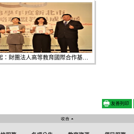
頒贈指導老師感謝狀。左起：財團法人高等教育國際合作基金會林子斌執行長、教育局劉明超副局長、鷺江國中楊忠諭老師、聖心女中林芷涵老師、柑園國中陳品妤老師、臺灣師大戴建耘退休教授
友善列印