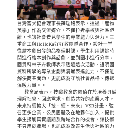
台灣畜犬協會理事長薛瑞銘表示，透過「寵物
美學」作為交流媒介，不僅拉近學校與社區距
離，也讓社會看見學生的專業能力與潛力。三
重商工與HoHoKa好好教團隊合作，設計一堂
從繪本劇出發的品格理財課，學生利用課餘時
間進行繪本創作與話劇，並到國小進行分享，
國貿科林子卉教師表示透過這次活動，證明國
貿科所學的專業企劃與溝通表達能力，不僅能
解決商業問題，更能成為守護社會品格、傳遞
溫暖力量。。
教育局表示，技職教育的價值在於培養具備
理解社會、回應需求、創造共好的產業人才。
未來持續擴大「技。續。未來」VSR計畫，號
召更多企業、公民團體及在地夥伴加入，提供
學生接觸真實議題及跨域合作的機會，讓技術
不只用於職場，也能成為改善生活與社區的力