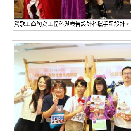
鶯歌工商陶瓷工程科與廣告設計科攜手墨設計，