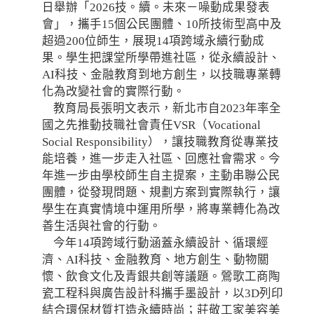
日舉辦「2026技。續。未來－噪動成果發表
會」，攜手15個公民團體、10所技術型高中及
超過200位師生，展現14項跨域永續行動成
果。學生把課堂所學帶進社區，從永續設計、
AI科技、金融教育到地方創生，以技職專業轉
化為改變社會的實際行動。
教育局長張明文表示，新北市自2023年率全
國之先推動技職社會責任VSR（Vocational
Social Responsibility），讓技職教育從專業技
能培養，進一步走入社區、回應社會需求。今
年進一步由學校師生自主提案，主動串聯公民
團體，從發現問題、規劃方案到實際執行，讓
學生在真實情境中運用所學，將專業轉化為改
善生活與社會的行動。
今年14項跨域行動涵蓋永續設計、循環經
濟、AI科技、金融教育、地方創生、動物關
懷、飲食文化及青銀共創等議題。鶯歌工商陶
瓷工程科與廣告設計科攜手墨設計，以3D列印
結合環保材質打造永續時尚；莊敬工家美容美