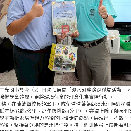
三光國小於今（2）日熱情展開「淡水河畔路跑淨堤活動」
強健學童體魄，更將環境保育的理念化為實際行動。
結，在陳敏輝校長領軍下，隊伍浩浩蕩蕩朝淡水河畔忠孝橋
低年級挑戰2公里、高年級挑戰4公里）。賽道上除了師長們
學主動折返陪伴體力落後的同儕走向終點，展現出「不放棄
落後，緊接著登場的是淨堤任務。孩子們即便臉上還掛著剛