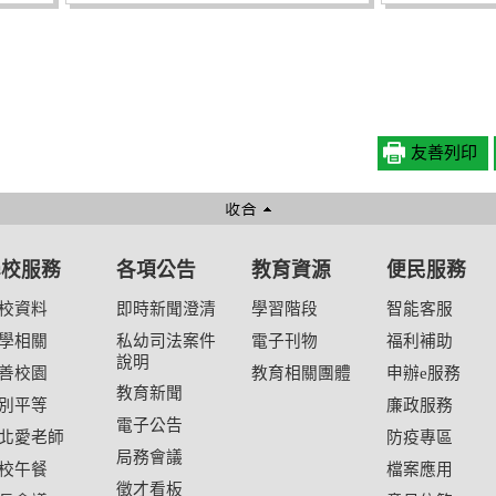
友善列印
學校服務
各項公告
教育資源
便民服務
校資料
即時新聞澄清
學習階段
智能客服
學相關
私幼司法案件
電子刊物
福利補助
說明
善校園
教育相關團體
申辦e服務
教育新聞
別平等
廉政服務
電子公告
北愛老師
防疫專區
局務會議
校午餐
檔案應用
徵才看板