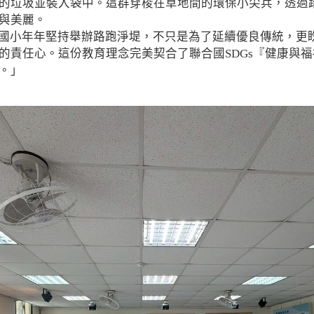
的垃圾並裝入袋中。這群穿梭在草地間的環保小尖兵，透過
與美麗。
國小年年堅持舉辦路跑淨堤，不只是為了延續優良傳統，更
的責任心。這份教育理念完美契合了聯合國SDGs『健康與
。」