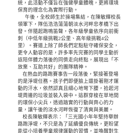
統，此活動不僅旨在強健學童體魄，更將環境
保育的理念化為實際行動。
午後，全校師生於操場集結，在陳敏輝校長
領軍下，隊伍浩浩蕩蕩朝淡水河畔忠孝橋下出
發。伴隨起跑鳴笛聲，各年級學童依序向前衝
刺（中低年級挑戰2公里、高年級挑戰4公
里）。賽道上除了師長們定點駐守確保安全，
更令人動容的是，許多率先完賽的同學主動折
返陪伴體力落後的同儕走向終點，展現出「不
放棄、互助共好」的團隊精神。
在熱血的路跑賽事告一段落後，緊接著登場
的是淨堤任務。孩子們即便臉上還掛著剛才運
動的汗水，依然認真且細心地彎下腰，拾起河
堤周邊的垃圾並裝入袋中。這群穿梭在草地間
的環保小尖兵，透過踏實的行動與齊心的力
量，讓午後的淡水河畔恢復了清爽與美麗。
校長陳敏輝表示：「三光國小年年堅持舉辦
路跑淨堤，不只是為了延續優良傳統，更盼望
能從小培養學童規律運動的習慣，並喚醒對生