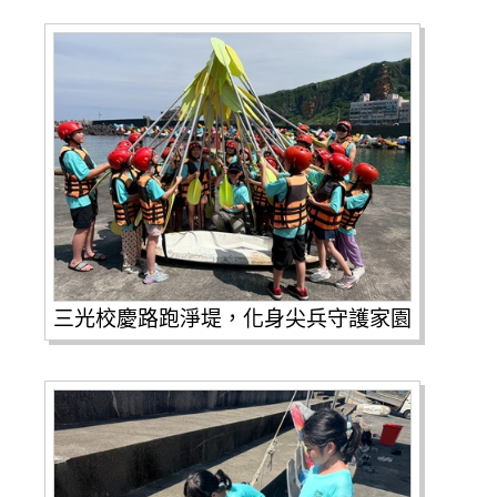
三光校慶路跑淨堤，化身尖兵守護家園