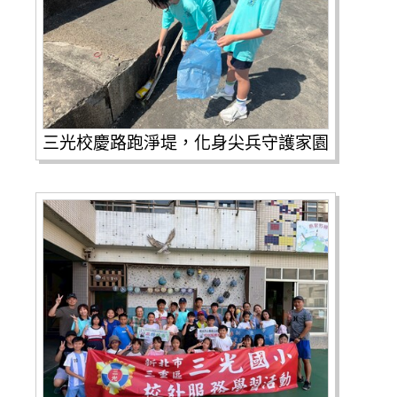
三光校慶路跑淨堤，化身尖兵守護家園