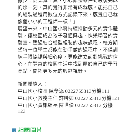
撇步！從認識工具、小心修整零件到最後完成
的那一刻，真的覺得非常有成就感。能把自己
的組裝過程用數位方式記錄下來，感覺自己就
像個小小的工程師一樣！」
展望未來，中山國小將持續推動多元的實作體
驗，讓校園成為孩子發掘興趣、快樂學習的實
驗室。透過結合模型組裝的趣味課程，校方期
望每一位學生都能在動手做的過程中，不僅訓
練手眼協調與細心度，更能建立面對挑戰的信
心，在豐富的校園生活中找到屬於自己的學習
亮點，開拓更多元的興趣視野。
新聞聯絡人：
中山國小校長 陳學添 0222755313分機111
中山國小教務主任 許吟如 0222755313分機121
中山國小資訊組長 陳世倫 0222755313 分機
123
相關圖片