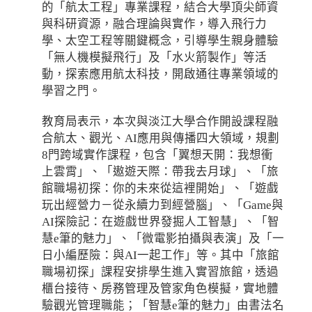
的「航太工程」專業課程，結合大學頂尖師資
與科研資源，融合理論與實作，導入飛行力
學、太空工程等關鍵概念，引導學生親身體驗
「無人機模擬飛行」及「水火箭製作」等活
動，探索應用航太科技，開啟通往專業領域的
學習之門。
教育局表示，本次與淡江大學合作開設課程融
合航太、觀光、AI應用與傳播四大領域，規劃
8門跨域實作課程，包含「翼想天開：我想衝
上雲霄」、「遨遊天際：帶我去月球」、「旅
館職場初探：你的未來從這裡開始」、「遊戲
玩出經營力－從永續力到經營腦」、「Game與
AI探險記：在遊戲世界發掘人工智慧」、「智
慧e筆的魅力」、「微電影拍攝與表演」及「一
日小編歷險：與AI一起工作」等。其中「旅館
職場初探」課程安排學生進入實習旅館，透過
櫃台接待、房務管理及管家角色模擬，實地體
驗觀光管理職能；「智慧e筆的魅力」由書法名