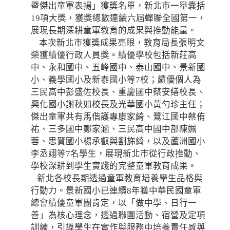
暨傑出童軍表揚」獲獎名單，新北市一舉囊括
19項大獎，獲獎總數連續六屆蟬聯全國第一，
展現長期深耕童軍教育的成果與推動能量。
本次新北市獲獎成果亮眼，教育局長張明文
榮獲績優行政人員獎。績優學校包括新莊高
中、永和國中、五峰國中、泰山國中、景新國
小、義學國小及新泰國小等7校；績優個人為
三民高中彭盛佐校長、重慶國中蔡安繕校長、
興化國小謝秋如校長及光華國小黃勺珍主任；
傑出童軍共有馬偕護專康家綺、鷺江國中蔡侑
祐、三多國中鄭家涵、三民高中國中部陳姵
蓉、思賢國小楊承叡與劉旆綺，以及蘆洲國小
李丞翊等7名學生，展現新北市從行政推動、
學校深耕到學生實踐的完整童軍教育成果。
新北各校長期透過童軍教育培養學生品格與
行動力。景新國小已連續8年獲中華民國童軍
總會績優童軍團肯定，以「做中學、日行一
善」為核心理念，透過聯團活動、宿營及定項
訓練，引導學生在實作與服務中培養責任感與