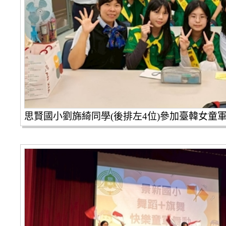
思賢國小劉旆綺同學(後排左4位)參加臺韓女童