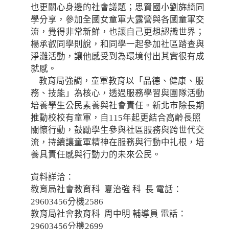
也更關心身邊的社會議題；思賢國小劉旆綺同
學分享，參加全國女童軍大露營與各國童軍交
流，覺得非常新鮮，也讓自己更想認識世界；
楊承叡同學則說，和同學一起參加社區踏查與
淨灘活動，讓他感受到為環境付出其實很有成
就感。
教育局強調，童軍教育以「品德、健康、服
務、技能」為核心，透過服務學習與團隊活動
培養學生公民素養與社會責任。新北市除長期
推動校校有童軍，自115年起更結合高齡長照
關懷行動，鼓勵學生參與社區服務與跨世代交
流，持續讓童軍精神在服務與行動中扎根，培
養具責任感與行動力的未來公民。
資料詳洽：
教育局社會教育科 夏治強 科 長 電話：
29603456分機2586
教育局社會教育科 周中明 輔導員 電話：
29603456分機2699