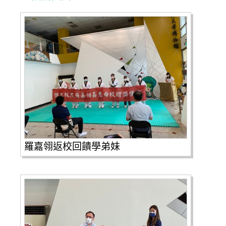
羅嘉翎返校回饋學弟妹