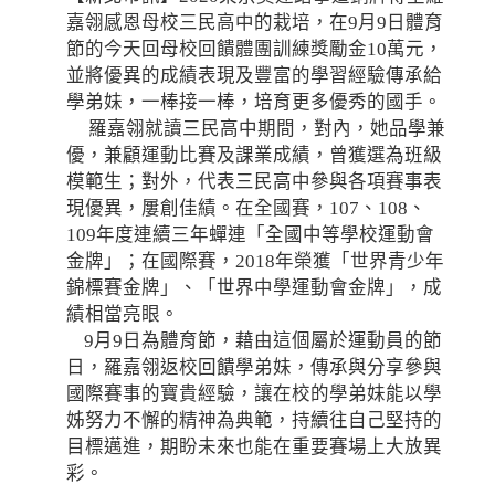
嘉翎感恩母校三民高中的栽培，在9月9日體育
節的今天回母校回饋體團訓練獎勵金10萬元，
並將優異的成績表現及豐富的學習經驗傳承給
學弟妹，一棒接一棒，培育更多優秀的國手。
羅嘉翎就讀三民高中期間，對內，她品學兼
優，兼顧運動比賽及課業成績，曾獲選為班級
模範生；對外，代表三民高中參與各項賽事表
現優異，屢創佳績。在全國賽，107、108、
109年度連續三年蟬連「全國中等學校運動會
金牌」；在國際賽，2018年榮獲「世界青少年
錦標賽金牌」、「世界中學運動會金牌」，成
績相當亮眼。
9月9日為體育節，藉由這個屬於運動員的節
日，羅嘉翎返校回饋學弟妹，傳承與分享參與
國際賽事的寶貴經驗，讓在校的學弟妹能以學
姊努力不懈的精神為典範，持續往自己堅持的
目標邁進，期盼未來也能在重要賽場上大放異
彩。