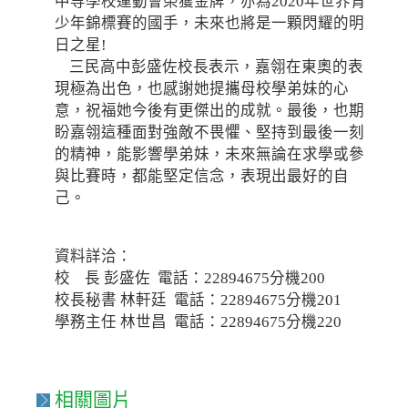
中等學校運動會榮獲金牌，亦為2020年世界青
少年錦標賽的國手，未來也將是一顆閃耀的明
日之星!
三民高中彭盛佐校長表示，嘉翎在東奧的表
現極為出色，也感謝她提攜母校學弟妹的心
意，祝福她今後有更傑出的成就。最後，也期
盼嘉翎這種面對強敵不畏懼、堅持到最後一刻
的精神，能影響學弟妹，未來無論在求學或參
與比賽時，都能堅定信念，表現出最好的自
己。
資料詳洽：
校 長 彭盛佐 電話：22894675分機200
校長秘書 林軒廷 電話：22894675分機201
學務主任 林世昌 電話：22894675分機220
相關圖片