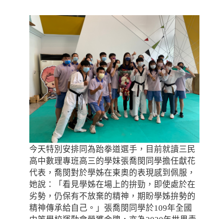
今天特別安排同為跆拳道選手，目前就讀三民
高中數理專班高三的學妹張喬閔同學擔任獻花
代表，喬閔對於學姊在東奧的表現感到佩服，
她說：「看見學姊在場上的拚勁，即使處於在
劣勢，仍保有不放棄的精神，期盼學姊拚勢的
精神傳承給自己。」張喬閔同學於109年全國