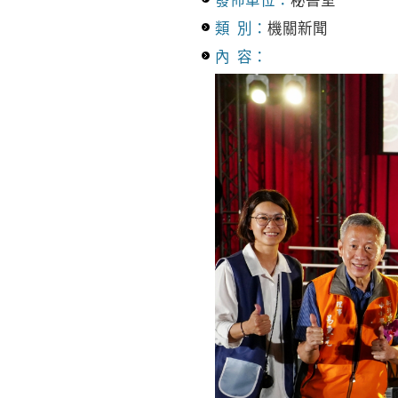
發佈單位：
秘書室
類 別：
機關新聞
內 容：