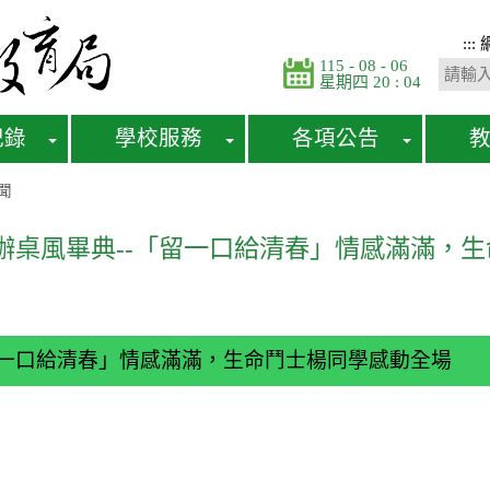
:::
115 - 08 - 06
星期四 20 : 04
紀錄
學校服務
各項公告
聞
辦桌風畢典--「留一口給清春」情感滿滿，
留一口給清春」情感滿滿，生命鬥士楊同學感動全場