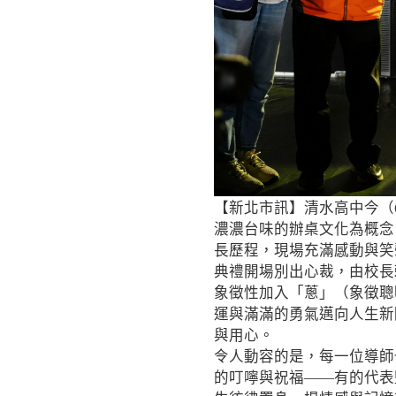
【新北市訊】清水高中今（
濃濃台味的辦桌文化為概念
長歷程，現場充滿感動與笑
典禮開場別出心裁，由校長
象徵性加入「蔥」（象徵聰
運與滿滿的勇氣邁向人生新
與用心。
令人動容的是，每一位導師
的叮嚀與祝福——有的代表