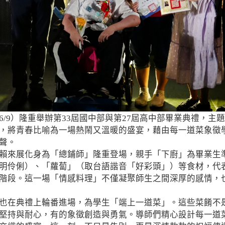
6/9）隆重舉辦第33屆國中部與第27屆高中部畢業典禮，主
，將青春比喻為一場熱鬧又溫暖的盛宴，藉由每一道菜象徵
聲。
賴來展化身為「總鋪師」隆重登場，親手「下廚」為畢業生
明伶俐）、「蘿蔔」（取台語諧音「好彩頭」）等食材，代
階段。這一場「情感料理」不僅凝聚師生之間深厚的感情，
也在典禮上輪番進場，為學生「端上一道菜」。這些菜餚不
堅持與耐心，有的象徵創造與勇氣。導師們精心設計每一道