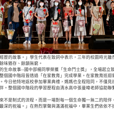
經歷的故事。」學生代表在致詞中表示，三年的校園時光雖
餘味猶存、餘韻無窮。
的生命故事--國中部楊同學榮獲「生命鬥士獎」，全場起立
整個國中階段皆透過「在家教育」完成學業。在家教育巡迴
。今日他特地返校參加畢業典禮，媽媽也全程陪同，不僅見
伴。整個國中階段的學習歷程由清水高中張曼暐老師協助聯
來不是制式的流程，而是一場對每一個生命獨一無二的陪伴
最深的祝福。」在熱烈掌聲與滿滿祝福中，畢業生們依依不