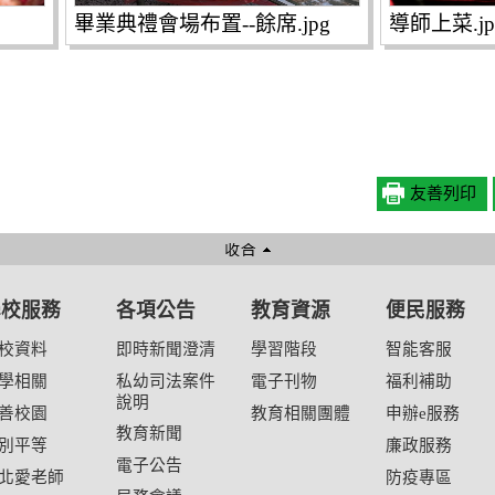
畢業典禮會場布置--餘席.jpg
導師上菜.jp
友善列印
學校服務
各項公告
教育資源
便民服務
校資料
即時新聞澄清
學習階段
智能客服
學相關
私幼司法案件
電子刊物
福利補助
說明
善校園
教育相關團體
申辦e服務
教育新聞
別平等
廉政服務
電子公告
北愛老師
防疫專區