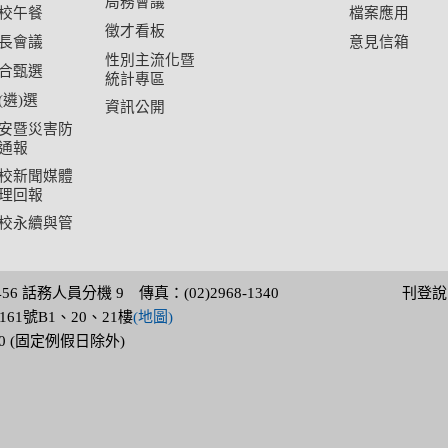
局務會議
校午餐
檔案應用
徵才看板
長會議
意見信箱
性別主流化暨
合甄選
統計專區
(遴)選
資訊公開
安暨災害防
通報
校新聞媒體
理回報
校永續與管
3456 話務人員分機 9 傳真：(02)2968-1340
刊登說
61號B1、20、21樓
(地圖)
:30 (固定例假日除外)