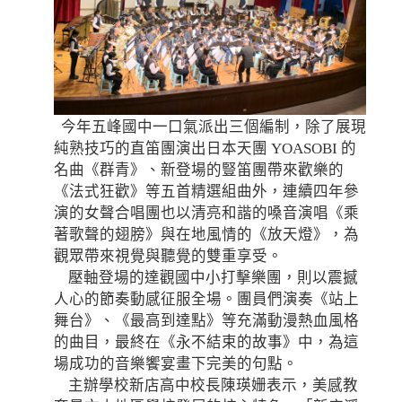
今年五峰國中一口氣派出三個編制，除了展現
純熟技巧的直笛團演出日本天團 YOASOBI 的
名曲《群青》、新登場的豎笛團帶來歡樂的
《法式狂歡》等五首精選組曲外，連續四年參
演的女聲合唱團也以清亮和諧的嗓音演唱《乘
著歌聲的翅膀》與在地風情的《放天燈》，為
觀眾帶來視覺與聽覺的雙重享受。
壓軸登場的達觀國中小打擊樂團，則以震撼
人心的節奏動感征服全場。團員們演奏《站上
舞台》、《最高到達點》等充滿動漫熱血風格
的曲目，最終在《永不結束的故事》中，為這
場成功的音樂饗宴畫下完美的句點。
主辦學校新店高中校長陳瑛姗表示，美感教