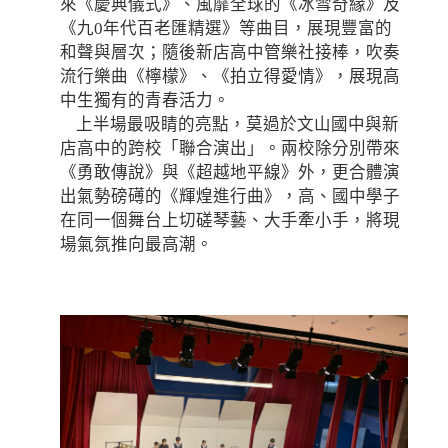
來《慶典儀式》、風靡全球的《冰雪奇緣》及
《九0年代百老匯精選》等曲目，展現豐富的
和聲與層次；隨後新店高中管樂社接棒，吹奏
流行樂曲《檸檬》、《拍立得愛情》，展現高
中生獨有的青春活力。
上半場最吸睛的亮點，莫過於文山國中與新
店高中的跨校「聯合演出」。兩校除分別帶來
《勇敢傳說》與《超越地平線》外，更合體演
出氣勢磅礡的《輝煌進行曲》，高、國中學子
在同一個舞台上切磋琴藝、大手牽小手，將現
場氣氛推向最高潮。