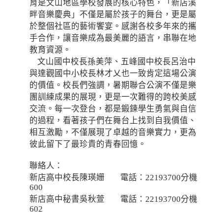
育是文山地區學校發展的核心特色，「新店溪
畔音樂慶典」不僅是屬於孩子的舞台，更是屬
於整個社區的藝術饗宴。感謝各校多年來的攜
手合作，讓音樂成為最美麗的語言，串聯在地
教育資源。
文山國中校長孫美萍、五峰國中校長呂治中
與達觀國中小校長林才乂也一致肯定這場公演
的價值。校長們強調，暑期聯合公演不僅是樂
團訓練成果的展現，更是一次難得的跨校美感
交流。每一次登台，都是鍛鍊學生勇氣與自信
的過程，看著孩子們在舞台上找到自我價值、
相互激勵，不僅展現了卓越的音樂實力，更為
彼此留下了最珍貴的青春回憶。
聯絡人：
新店高中校長陳瑛姗 電話：22193700分機
600
新店高中秘書吳秋萱 電話：22193700分機
602