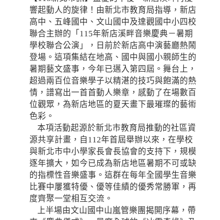
響起動人的旋律！由新北市教育局指導，新店
高中、五峰國中、文山國中及達觀國中小四校
聯合主辦的「115年新店溪畔音樂慶典－暑期
學校聯合公演」，日前於新店高中演藝廳熱鬧
登場。這項集結在地高、國中與國小親師生的
暑期藝文盛事，今年已邁入第四屆。舞台上，
超過兩百位音樂學子以精湛的技巧與飽滿的熱
情，譜寫出一首首動人樂章，感動了在場數百
位觀眾，為新店地區的夏天畫下最璀璨的藝術
色彩。
本項活動起源於新北市教育局推動的社區資
源共享計畫，自112年首屆舉辦以來，在學校
與新北市中小學家長會長協會的支持下，規模
逐年擴大，如今已成為新店地區暑期不可或缺
的指標性音樂盛事。這群在每年全國學生音樂
比賽中屢獲特優、優等佳績的優秀常勝軍，再
度齊聚一堂相互交流。
上半場由文山國中山嵐管樂團揭開序幕，帶