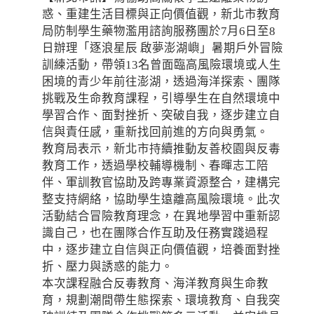
惑、重建生活目標與正向價值觀，新北市教育
局防制學生藥物濫用諮詢服務團於7月6日至8
日辦理「逐浪星辰 啟夢澎湖嶼」暑期戶外冒險
訓練活動，帶領13名曾面臨高風險環境或人生
困境的青少年前往澎湖，透過海洋探索、團隊
挑戰及生命教育課程，引導學生在自然環境中
學習合作、面對挫折、突破自我，逐步建立自
信與責任感，重新找回前進的方向與勇氣。
教育局表示，新北市持續推動友善校園與反毒
教育工作，透過學校輔導機制、春暉志工陪
伴、軍訓教官協助及跨專業資源整合，建構完
整支持網絡，協助學生遠離高風險環境。此次
活動結合冒險教育理念，在異地學習中重新認
識自己，也在團隊合作互助及任務實踐過程
中，逐步建立自信與正向價值觀，培養面對挫
折、壓力與誘惑的能力。
本次課程融合反毒教育、海洋教育與生命教
育，規劃潮間帶生態探索、環境教育、自我突